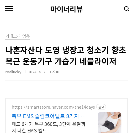
본문 바로가기
마이너리뷰
카테고리 없음
나혼자산다 도영 냉장고 청소기 향초
복근 운동기구 가습기 네블라이저
reallucky
2024. 4. 21. 12:30
https://smartstore.naver.com/the14days
광고
복부 EMS 슬림코어벨트 8가지 모
드 20단계
패드 6개가 복부 360도, 3단계 온열까
지 더한 EMS 벨트