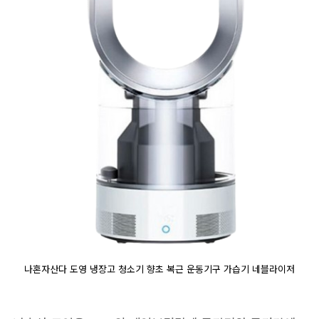
나혼자산다 도영 냉장고 청소기 향초 복근 운동기구 가습기 네블라이저