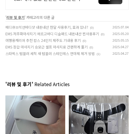
전국 각지에서 올라오는 전국구 최다
상품 매일 10만 개 이상의 신규 상품
'
리뷰 및 후기
업로드
' 카테고리의 다른 글
메디큐브석션바디샷 내돈내산 한달 사용후기, 효과 있나?
2025.07.04
(0)
EMS 저주파마사지기 에르고바디 디슬패드 내돈내산 찐사용후기
2025.05.20
(0)
여행용캐리어 추천 캄스 24인치 제주도 기내용 후기
2025.05.15
(0)
EMS 장갑 마사지기 승모근 셀프 마사지로 간편하게 풀기
2025.04.27
(0)
스타벅스 텀블러 세척 새 텀블러 스테인레스 연마제 제거 방법
2025.04.27
(1)
'리뷰 및 후기'
Related Articles