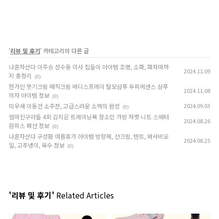
'
리뷰 및 후기
' 카테고리의 다른 글
나혼자산다 이주승 성수동 이사 집들이 아이템 조명, 소파, 파자마까
2024.11.09
지 총정리
(0)
한가인 붓기크림 매직크림 바디스프레이 탈모샴푸 두피에센스 샴푸
2024.11.08
의자 아이템 정보
(0)
미우새 이동건 소주잔, 고급스러운 소맥의 완성
2024.09.03
(0)
엄마친구아들 4회 김지은 트레이닝복 정소민 가방 자켓 니트 스웨터
2024.08.26
원피스 패션 정보
(0)
나혼자산다 구성환 여름휴가 아이템 방향제, 선크림, 텐트, 와사비오
2024.08.25
일, 고추냉이, 육수 정보
(0)
'리뷰 및 후기'
Related Articles