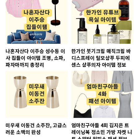
나혼자산다 이주승 성수동 이
한가인 붓기크림 매직크림 바
사 집들이 아이템 조명, 소파,
디스프레이 탈모샴푸 두피에
파자마까지 총정리
센스 샴푸의자 아이템 정보
미우새 이동건 소주잔, 고급스
엄마친구아들 4회 김지은 트
러운 소맥의 완성
레이닝복 정소민 가방 자켓 니
트 스웨터 원피스 패션 정보