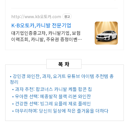
신선하게! 3가지 맛 골라 먹는 즐거움.
http://www.kb오토카.com
광고
K-B오토카,카니발 전문기업
대기업인증중고차, 카니발기업, 보험
이력조회, 카니발, 주유권 증정이벤트
인증중고차 7만대이상! 찾아가는 홈
서비스! 낮은 할부이자율, 24시간실매
물전산연동
• 강민경 와인잔, 과자, 요거트 유튜브 아이템 추천템 총
정리
• 과자 추천: 팝코너스 카니발 케틀 팝콘 칩
• 우아한 선택: 메종발작 블랙 리본 와인잔
• 건강한 선택: 빙그레 요플레 제로 플레인
• 마무리하며: 당신의 일상에 작은 즐거움을 더하다