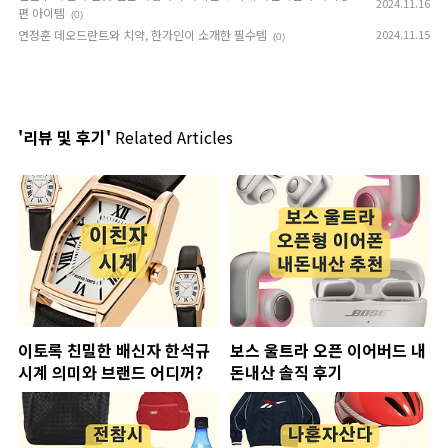
2024.11.16
편 아이템
(0)
연정훈 데오드란트와 치약, 한가인이 소개한 필수템
2024.11.15
(0)
'리뷰 및 후기'
Related Articles
이토록 친밀한 배신자 한석규
보스 울트라 오픈 이어버드 내
시계 의미와 브랜드 어디꺼?
돈내산 솔직 후기