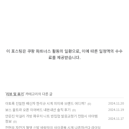
이 포스팅은 쿠팡 파트너스 활동의 일환으로, 이에 따른 일정액의 수수
료를 제공받습니다.
'
리뷰 및 후기
' 카테고리의 다른 글
이토록 친밀한 배신자 한석규 시계 의미와 브랜드 어디꺼?
2024.11.20
(0)
보스 울트라 오픈 이어버드 내돈내산 솔직 후기
2024.11.19
(0)
안은진 막걸리 가방 파우치 니트 반집업 발음교정기 전참시 아이템
2024.11.17
정보
(0)
전현무 자전거 헬맷 신발 바람막이 사이클복 시계 나혼자산다 라이딩