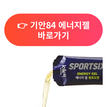
👉 기안84 에너지젤
바로가기