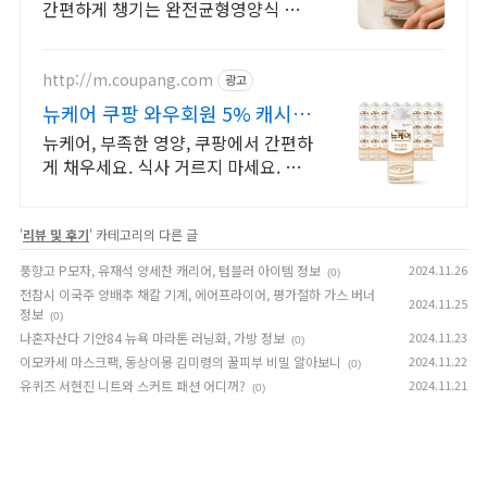
간편하게 챙기는 완전균형영양식 뉴
케어
http://m.coupang.com
광고
뉴케어 쿠팡 와우회원 5% 캐시적
립
뉴케어, 부족한 영양, 쿠팡에서 간편하
게 채우세요. 식사 거르지 마세요. 휴
대 간편한 영양식으로 어디서든 건강
을 챙기세요.
'
리뷰 및 후기
' 카테고리의 다른 글
풍향고 P모자, 유재석 양세찬 캐리어, 텀블러 아이템 정보
2024.11.26
(0)
전참시 이국주 양배추 채칼 기계, 에어프라이어, 평가절하 가스 버너
2024.11.25
정보
(0)
나혼자산다 기안84 뉴욕 마라톤 러닝화, 가방 정보
2024.11.23
(0)
이모카세 마스크팩, 동상이몽 김미령의 꿀피부 비밀 알아보니
2024.11.22
(0)
유퀴즈 서현진 니트와 스커트 패션 어디꺼?
2024.11.21
(0)