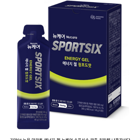
기안84 뉴욕 마라톤 에너지 젤 뉴케어 스포식스 완주 히든템 나혼자산다