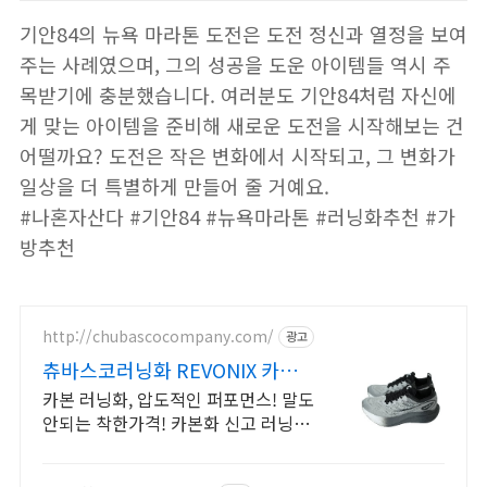
기안84의 뉴욕 마라톤 도전은 도전 정신과 열정을 보여
주는 사례였으며, 그의 성공을 도운 아이템들 역시 주
목받기에 충분했습니다. 여러분도 기안84처럼 자신에
게 맞는 아이템을 준비해 새로운 도전을 시작해보는 건
어떨까요? 도전은 작은 변화에서 시작되고, 그 변화가
일상을 더 특별하게 만들어 줄 거예요.
#나혼자산다 #기안84 #뉴욕마라톤 #러닝화추천 #가
방추천
http://chubascocompany.com/
광고
츄바스코러닝화 REVONIX 카본
의 한계 없는 반발력
카본 러닝화, 압도적인 퍼포먼스! 말도
안되는 착한가격! 카본화 신고 러닝 시
작 일상을 바꾸는 첫 카본 러닝화, 츄
바스코 Revonix