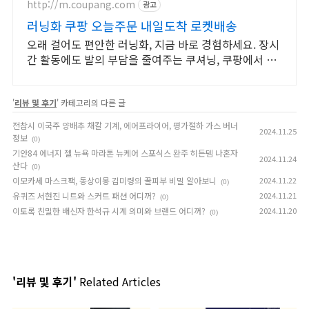
http://m.coupang.com
광고
러닝화 쿠팡 오늘주문 내일도착 로켓배송
오래 걸어도 편안한 러닝화, 지금 바로 경험하세요. 장시
간 활동에도 발의 부담을 줄여주는 쿠셔닝, 쿠팡에서 만
나세요.
'
리뷰 및 후기
' 카테고리의 다른 글
전참시 이국주 양배추 채칼 기계, 에어프라이어, 평가절하 가스 버너
2024.11.25
정보
(0)
기안84 에너지 젤 뉴욕 마라톤 뉴케어 스포식스 완주 히든템 나혼자
2024.11.24
산다
(0)
이모카세 마스크팩, 동상이몽 김미령의 꿀피부 비밀 알아보니
2024.11.22
(0)
유퀴즈 서현진 니트와 스커트 패션 어디꺼?
2024.11.21
(0)
이토록 친밀한 배신자 한석규 시계 의미와 브랜드 어디꺼?
2024.11.20
(0)
'리뷰 및 후기'
Related Articles