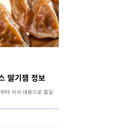
스 딸기잼 정보
식부터 식사 대용으로 즐길