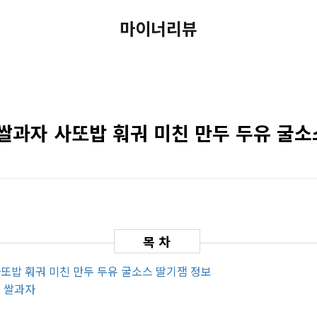
마이너리뷰
쌀과자 사또밥 훠궈 미친 만두 두유 굴소
사또밥 훠궈 미친 만두 두유 굴소스 딸기잼 정보
인 쌀과자