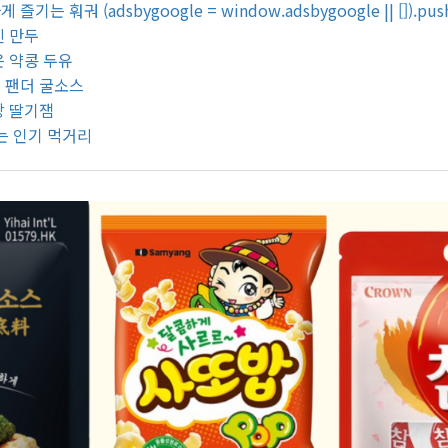
 훠궈 (adsbygoogle = window.adsbygoogle || []).push(
친 만두
은 약콩 두유
 팬더 굴소스
망 딸기잼
주는 인기 먹거리