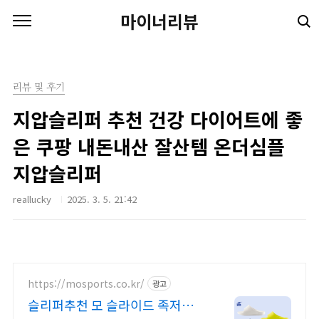
본문 바로가기
마이너리뷰
리뷰 및 후기
지압슬리퍼 추천 건강 다이어트에 좋
은 쿠팡 내돈내산 잘산템 온더심플
지압슬리퍼
reallucky
2025. 3. 5. 21:42
https://mosports.co.kr/
광고
슬리퍼추천 모 슬라이드 족저근막