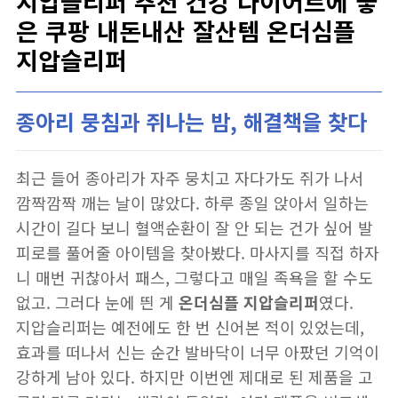
지압슬리퍼 추천 건강 다이어트에 좋
은 쿠팡 내돈내산 잘산템 온더심플
지압슬리퍼
종아리 뭉침과 쥐나는 밤, 해결책을 찾다
최근 들어 종아리가 자주 뭉치고 자다가도 쥐가 나서
깜짝깜짝 깨는 날이 많았다. 하루 종일 앉아서 일하는
시간이 길다 보니 혈액순환이 잘 안 되는 건가 싶어 발
피로를 풀어줄 아이템을 찾아봤다. 마사지를 직접 하자
니 매번 귀찮아서 패스, 그렇다고 매일 족욕을 할 수도
없고. 그러다 눈에 띈 게
온더심플 지압슬리퍼
였다.
지압슬리퍼는 예전에도 한 번 신어본 적이 있었는데,
효과를 떠나서 신는 순간 발바닥이 너무 아팠던 기억이
강하게 남아 있다. 하지만 이번엔 제대로 된 제품을 고