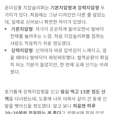
온더심플 지압슬리퍼는
기본지압형과 강력지압형
두
가지가 있다. 처음에는 그냥 디자인만 다른 줄 알았는
데, 실제로 신어보니 확연한 차이가 있었다.
기본지압형
: 자극이 은은하게 들어오면서 발바닥
전체를 눌러주는 느낌. 처음 지압슬리퍼를 접하는
사람도 적응하기 쉬운 정도였다.
강력지압형
: 신자마자 바로 압박감이 느껴지고, 걸
을 때마다 발바닥이 찌릿찌릿했다. 혈액순환이 확실
히 되는 기분이 들었지만, 한 번에 오래 신기는 어려
웠다.
호기롭게 강력지압형을 신고
점심 먹고 15분 정도 산
책
을 다녀왔는데, 도중에 너무 아파서 같이 간 동생 신
발을 뺏어신을 정도였다. 알고 보니
처음엔 하루
20~30분씩 적응하는 게 좋다
고 설명서에 적혀 있었