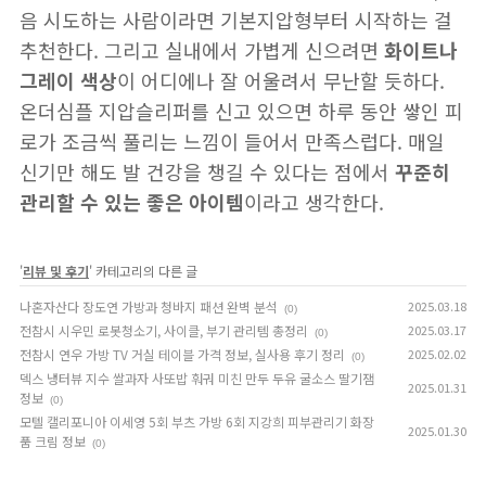
음 시도하는 사람이라면 기본지압형부터 시작하는 걸
추천한다. 그리고 실내에서 가볍게 신으려면
화이트나
그레이 색상
이 어디에나 잘 어울려서 무난할 듯하다.
온더심플 지압슬리퍼를 신고 있으면 하루 동안 쌓인 피
로가 조금씩 풀리는 느낌이 들어서 만족스럽다. 매일
신기만 해도 발 건강을 챙길 수 있다는 점에서
꾸준히
관리할 수 있는 좋은 아이템
이라고 생각한다.
'
리뷰 및 후기
' 카테고리의 다른 글
나혼자산다 장도연 가방과 청바지 패션 완벽 분석
2025.03.18
(0)
전참시 시우민 로봇청소기, 사이클, 부기 관리템 총정리
2025.03.17
(0)
전참시 연우 가방 TV 거실 테이블 가격 정보, 실사용 후기 정리
2025.02.02
(0)
덱스 냉터뷰 지수 쌀과자 사또밥 훠궈 미친 만두 두유 굴소스 딸기잼
2025.01.31
정보
(0)
모텔 캘리포니아 이세영 5회 부츠 가방 6회 지강희 피부관리기 화장
2025.01.30
품 크림 정보
(0)