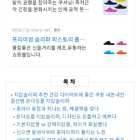
염 통증완화
발의 균형을 잡아주는 쿠셔닝! 족저근
막 긴장을 완화시키는 인체 공학 풋베
드 설계
http://p-story.net
광고
프리미엄 슬리퍼 피스토리 품질
좋은 신을거리 맛집
품질좋은 신을거리를 제조,유통하는
쇼핑몰입니다.
• 지압슬리퍼 추천 건강 다이어트에 좋은 쿠팡 내돈내산
잘산템 온더심플 지압슬리퍼
• 종아리 뭉침과 쥐나는 밤, 해결책을 찾다
• 온더심플 지압슬리퍼, 디자인도 심플하고 예쁘다
• 기본지압형 vs 강력지압형, 차이가 확실했다
• 신으면 발바닥부터 종아리까지 풀리는 느낌
• 사이즈 선택은 여유 있게, 실내에서 활용하기 딱 좋은